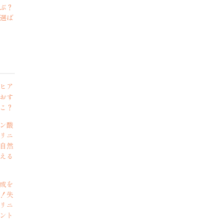
ぶ？
選ば
説
ヒア
おす
こ？
ン酸
リニ
自然
える
成を
！失
リニ
ント