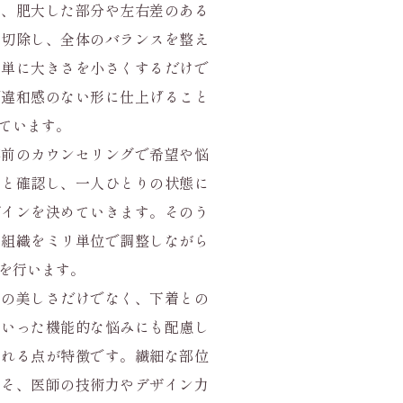
は、肥大した部分や左右差のある
に切除し、全体のバランスを整え
。単に大きさを小さくするだけで
で違和感のない形に仕上げること
ています。
事前のカウンセリングで希望や悩
りと確認し、一人ひとりの状態に
ザインを決めていきます。そのう
な組織をミリ単位で調整しながら
を行います。
目の美しさだけでなく、下着との
といった機能的な悩みにも配慮し
われる点が特徴です。繊細な部位
こそ、医師の技術力やデザイン力