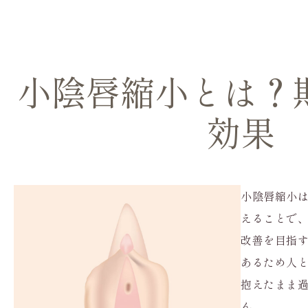
小陰唇縮小とは？
効果
小陰唇縮小
えることで
改善を目指
あるため人
抱えたまま
ん。