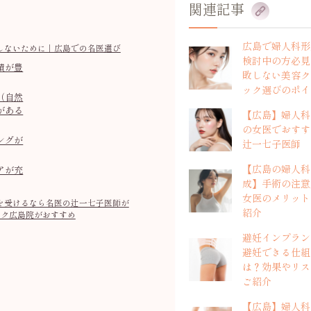
関連記事
広島で婦人科形
しないために｜広島での名医選び
検討中の方必見
績が豊
敗しない美容ク
ック選びのポイ
（自然
がある
【広島】婦人科
の女医でおすす
ングが
辻一七子医師
【広島の婦人科
アが充
成】手術の注意
女医のメリット
を受けるなら名医の辻一七子医師が
紹介
ック広島院がおすすめ
避妊インプラン
避妊できる仕組
は？効果やリス
ご紹介
【広島】婦人科