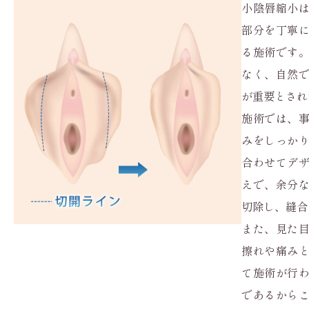
小陰唇縮小
部分を丁寧
る施術です
なく、自然
が重要とされ
施術では、
みをしっか
合わせてデ
えで、余分
切除し、縫合
また、見た
擦れや痛み
て施術が行
であるから