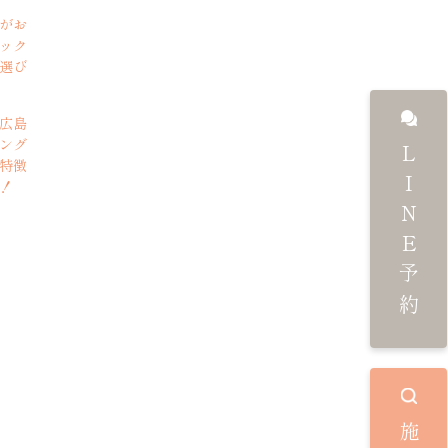
がお
ック
選び
広島
ング
LINE予約
特徴
！