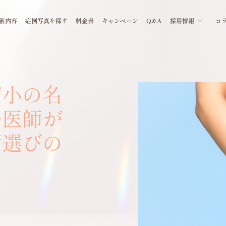
術内容
症例写真を探す
料金表
キャンペーン
Q&A
採用情報
コ
縮小の名
子医師が
師選びの