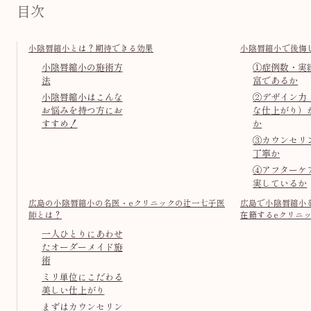
目次
小陰唇縮小とは？期待できる効果
小陰唇縮小で後悔
小陰唇縮小の施術方
①症例数・実
法
富であるか
小陰唇縮小はこんな
②デザイン力
お悩みを持つ方にお
な仕上がり）
すすめ！
か
③カウンセリ
丁寧か
④アフターケ
実しているか
広島の小陰唇縮小の名医・eクリニックの辻一七子医
広島で小陰唇縮小
師とは？
在籍するeクリニ
一人ひとりにあわせ
たオーダーメイド施
術
ミリ単位にこだわる
美しい仕上がり
まずはカウンセリン