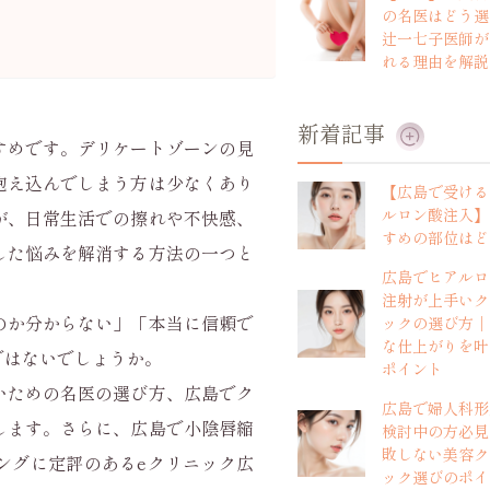
の名医はどう選
辻一七子医師が
れる理由を解
新着記事
すめです。デリケートゾーンの見
抱え込んでしまう方は少なくあり
【広島で受ける
ルロン酸注入】
が、日常生活での擦れや不快感、
すめの部位はど
した悩みを解消する方法の一つと
広島でヒアルロ
注射が上手いク
のか分からない」「本当に信頼で
ックの選び方｜
な仕上がりを叶
ではないでしょうか。
ポイント
いための名医の選び方、広島でク
広島で婦人科形
します。さらに、広島で小陰唇縮
検討中の方必見
敗しない美容ク
ングに定評のあるeクリニック広
ック選びのポイ