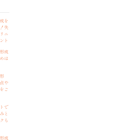
成を
！失
リニ
ント
形成
めは
形
点や
をご
トで
みと
クも
形成