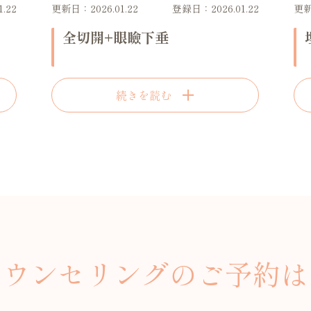
.22
更新日：2026.01.22
登録日：2026.01.22
更新
全切開+眼瞼下垂
続きを読む
カウンセリングのご予約は