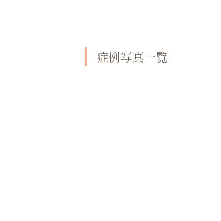
症例写真一覧