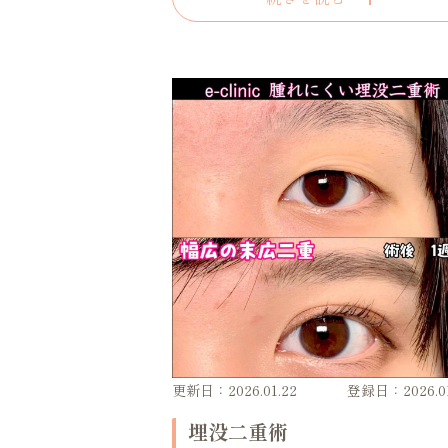
更新日：2026.01.22
登録日：2026.01
埋没二重術