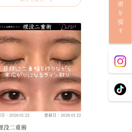
施術を探す
日：2026.01.22
登録日：2026.01.22
埋没二重術