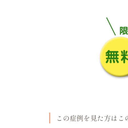
この症例を見た方はこ