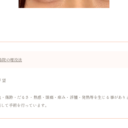
島院の埋没法
 望
血・傷跡・だるさ・熱感・頭痛・痒み・浮腫・発熱等を生じる事があり
慮して手術を行っています。