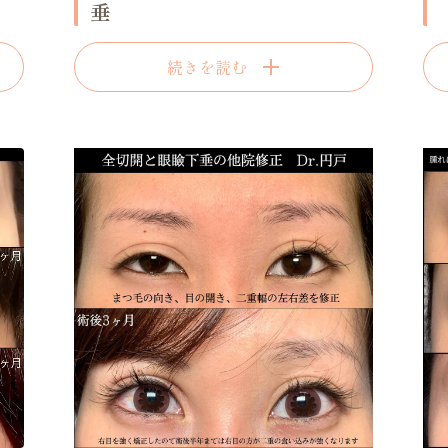
垂
続きを読む