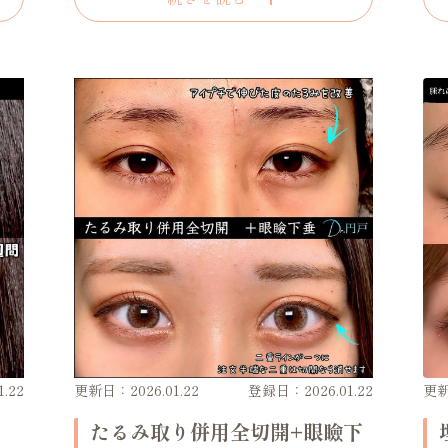
.22
更新日：2026.01.22
登録日：2026.01.22
更新
たるみ取り併用全切開+眼瞼下