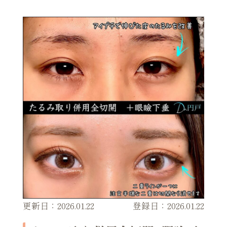
更新日：2026.01.22
登録日：2026.01.22