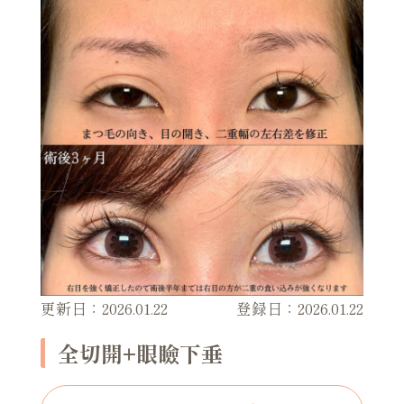
更新日：2026.01.22
登録日：2026.01.22
全切開+眼瞼下垂