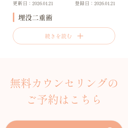
更新日：2026.01.21
登録日：2026.01.21
埋没二重術
続きを読む
無料カウンセリングの
ご予約はこちら