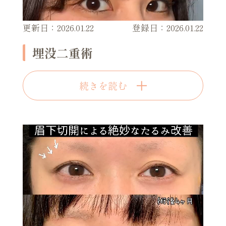
更新日：2026.01.22
登録日：2026.01.22
埋没二重術
続きを読む