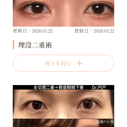
更新日：2026.01.22
登録日：2026.01.22
埋没二重術
続きを読む