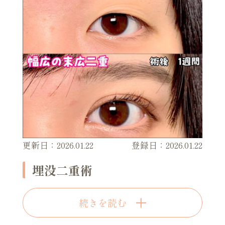
更新日：2026.01.22
登録日：2026.01.22
埋没二重術
続きを読む